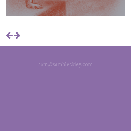
sam@sambleckley.com